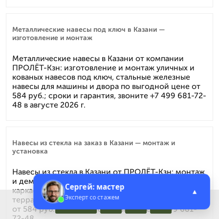
Металлические навесы под ключ в Казани —
изготовление и монтаж
Металлические навесы в Казани от компании
ПРОЛЁТ-Кзн: изготовление и монтаж уличных и
кованых навесов под ключ, стальные железные
навесы для машины и двора по выгодной цене от
584 руб.; сроки и гарантия, звоните +7 499 681-72-
48 в августе 2026 г.
Навесы из стекла на заказ в Казани — монтаж и
установка
Навесы из стекла в Казани от ПРОЛЁТ-Кзн: монтаж
и демонтаж стеклянных навесов, козырьков и
Сергей: мастер
каркасов под ключ. Кованые, триплекс, навес для
▲
Эксперт со стажем
террасы и над входом, гарантии, доступная цена
Меню
от 584 руб. в августе 2026 г. звоните +7 499 681-
72-48